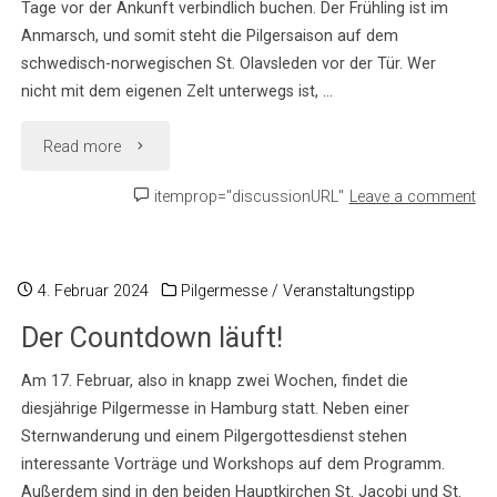
Tage vor der Ankunft verbindlich buchen. Der Frühling ist im
Anmarsch, und somit steht die Pilgersaison auf dem
schwedisch-norwegischen St. Olavsleden vor der Tür. Wer
nicht mit dem eigenen Zelt unterwegs ist, …
"Das
Read more
aktualisierte
itemprop="discussionURL"
Leave a comment
Übernachtungsverzeichnis
ist
4. Februar 2024
Pilgermesse
/
Veranstaltungstipp
Der Countdown läuft!
verfügbar!"
Am 17. Februar, also in knapp zwei Wochen, findet die
diesjährige Pilgermesse in Hamburg statt. Neben einer
Sternwanderung und einem Pilgergottesdienst stehen
interessante Vorträge und Workshops auf dem Programm.
Außerdem sind in den beiden Hauptkirchen St. Jacobi und St.