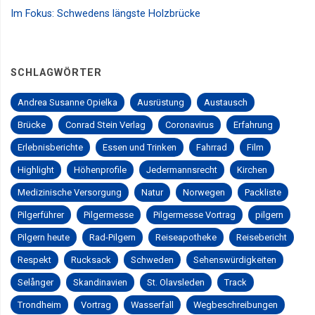
Im Fokus: Schwedens längste Holzbrücke
SCHLAGWÖRTER
Andrea Susanne Opielka
Ausrüstung
Austausch
Brücke
Conrad Stein Verlag
Coronavirus
Erfahrung
Erlebnisberichte
Essen und Trinken
Fahrrad
Film
Highlight
Höhenprofile
Jedermannsrecht
Kirchen
Medizinische Versorgung
Natur
Norwegen
Packliste
Pilgerführer
Pilgermesse
Pilgermesse Vortrag
pilgern
Pilgern heute
Rad-Pilgern
Reiseapotheke
Reisebericht
Respekt
Rucksack
Schweden
Sehenswürdigkeiten
Selånger
Skandinavien
St. Olavsleden
Track
Trondheim
Vortrag
Wasserfall
Wegbeschreibungen