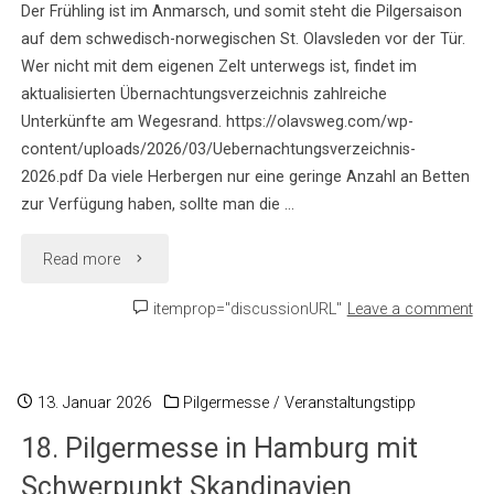
Der Frühling ist im Anmarsch, und somit steht die Pilgersaison
auf dem schwedisch-norwegischen St. Olavsleden vor der Tür.
Wer nicht mit dem eigenen Zelt unterwegs ist, findet im
aktualisierten Übernachtungsverzeichnis zahlreiche
Unterkünfte am Wegesrand. https://olavsweg.com/wp-
content/uploads/2026/03/Uebernachtungsverzeichnis-
2026.pdf Da viele Herbergen nur eine geringe Anzahl an Betten
zur Verfügung haben, sollte man die …
"Das
Read more
neue
itemprop="discussionURL"
Leave a comment
Übernachtungsverzeichnis
ist
13. Januar 2026
Pilgermesse
/
Veranstaltungstipp
18. Pilgermesse in Hamburg mit
verfügbar!"
Schwerpunkt Skandinavien