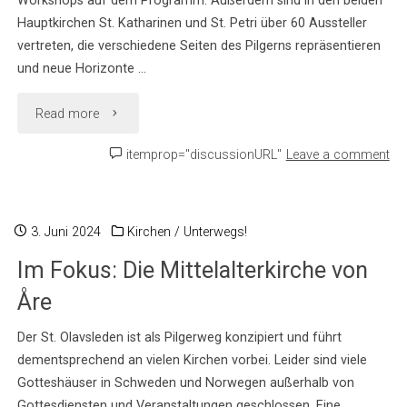
Workshops auf dem Programm. Außerdem sind in den beiden
Hauptkirchen St. Katharinen und St. Petri über 60 Aussteller
vertreten, die verschiedene Seiten des Pilgerns repräsentieren
und neue Horizonte …
"Stöbern,
Read more
Pilgern,
itemprop="discussionURL"
Leave a comment
Informieren
–
3. Juni 2024
Kirchen
/
Unterwegs!
Im Fokus: Die Mittelalterkirche von
Pilgermesse
Åre
in
Der St. Olavsleden ist als Pilgerweg konzipiert und führt
Hamburg
dementsprechend an vielen Kirchen vorbei. Leider sind viele
Gotteshäuser in Schweden und Norwegen außerhalb von
2025"
Gottesdiensten und Veranstaltungen geschlossen. Eine