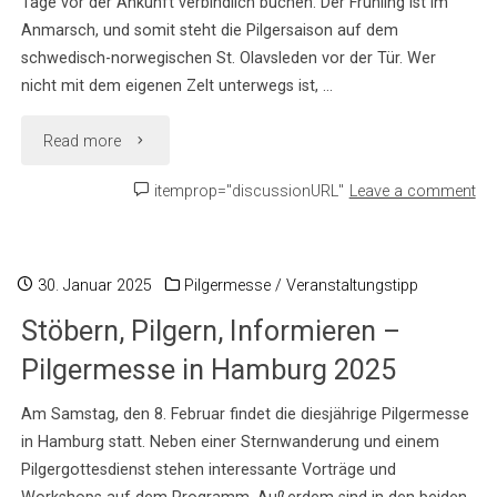
Tage vor der Ankunft verbindlich buchen. Der Frühling ist im
Anmarsch, und somit steht die Pilgersaison auf dem
schwedisch-norwegischen St. Olavsleden vor der Tür. Wer
nicht mit dem eigenen Zelt unterwegs ist, …
"Das
Read more
neue
itemprop="discussionURL"
Leave a comment
Übernachtungsverzeichnis
ist
30. Januar 2025
Pilgermesse
/
Veranstaltungstipp
Stöbern, Pilgern, Informieren –
verfügbar!"
Pilgermesse in Hamburg 2025
Am Samstag, den 8. Februar findet die diesjährige Pilgermesse
in Hamburg statt. Neben einer Sternwanderung und einem
Pilgergottesdienst stehen interessante Vorträge und