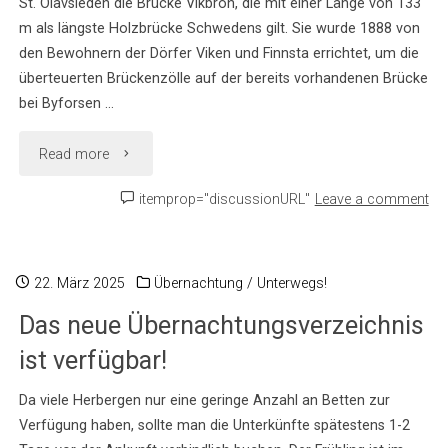
St. Olavsleden die Brücke Vikbron, die mit einer Länge von 133
m als längste Holzbrücke Schwedens gilt. Sie wurde 1888 von
den Bewohnern der Dörfer Viken und Finnsta errichtet, um die
überteuerten Brückenzölle auf der bereits vorhandenen Brücke
bei Byforsen …
"Im
Read more
Fokus:
itemprop="discussionURL"
Leave a comment
Schwedens
längste
22. März 2025
Übernachtung
/
Unterwegs!
Das neue Übernachtungsverzeichnis
Holzbrücke"
ist verfügbar!
Da viele Herbergen nur eine geringe Anzahl an Betten zur
Verfügung haben, sollte man die Unterkünfte spätestens 1-2