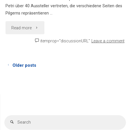
Petri über 40 Aussteller vertreten, die verschiedene Seiten des
Pilgerns repräsentieren …
"Der
Read more
Countdown
itemprop="discussionURL"
Leave a comment
läuft!"
Older posts
Se
Search
fo