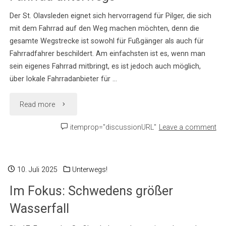
Der St. Olavsleden eignet sich hervorragend für Pilger, die sich
Skandinavien"
mit dem Fahrrad auf den Weg machen möchten, denn die
gesamte Wegstrecke ist sowohl für Fußgänger als auch für
Fahrradfahrer beschildert. Am einfachsten ist es, wenn man
sein eigenes Fahrrad mitbringt, es ist jedoch auch möglich,
über lokale Fahrradanbieter für …
"Pilgern
Read more
einmal
itemprop="discussionURL"
Leave a comment
anders
–
10. Juli 2025
Unterwegs!
Im Fokus: Schwedens größer
mit
Wasserfall
dem