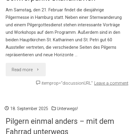
Am Samstag, den 21. Februar findet die diesjährige
Pilgermesse in Hamburg statt. Neben einer Sternwanderung
und einem Pilgergottesdienst stehen interessante Vorträge
und Workshops auf dem Programm. Außerdem sind in den
beiden Hauptkirchen St. Katharinen und St. Petri gut 60
Aussteller vertreten, die verschiedene Seiten des Pilgerns
repräsentieren und neue Horizonte …
"18.
Read more
Pilgermesse
itemprop="discussionURL"
Leave a comment
in
Hamburg
18. September 2025
Unterwegs!
Pilgern einmal anders – mit dem
mit
Fahrrad unterwegs
Schwerpunkt