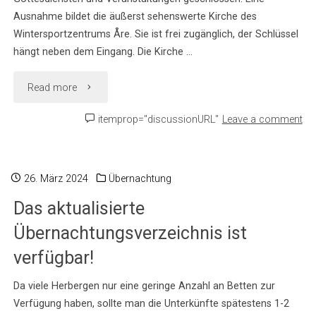
Ausnahme bildet die äußerst sehenswerte Kirche des
Wintersportzentrums Åre. Sie ist frei zugänglich, der Schlüssel
hängt neben dem Eingang. Die Kirche …
"Im
Read more
Fokus:
itemprop="discussionURL"
Leave a comment
Die
Mittelalterkirche
26. März 2024
Übernachtung
Das aktualisierte
von
Übernachtungsverzeichnis ist
Åre"
verfügbar!
Da viele Herbergen nur eine geringe Anzahl an Betten zur
Verfügung haben, sollte man die Unterkünfte spätestens 1-2