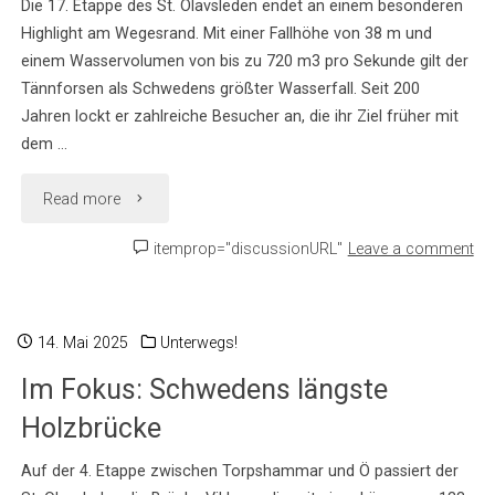
Die 17. Etappe des St. Olavsleden endet an einem besonderen
Fahrrad
Highlight am Wegesrand. Mit einer Fallhöhe von 38 m und
einem Wasservolumen von bis zu 720 m3 pro Sekunde gilt der
unterwegs"
Tännforsen als Schwedens größter Wasserfall. Seit 200
Jahren lockt er zahlreiche Besucher an, die ihr Ziel früher mit
dem …
"Im
Read more
Fokus:
itemprop="discussionURL"
Leave a comment
Schwedens
größer
14. Mai 2025
Unterwegs!
Im Fokus: Schwedens längste
Wasserfall"
Holzbrücke
Auf der 4. Etappe zwischen Torpshammar und Ö passiert der